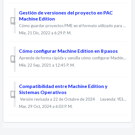
Gestión de versiones del proyecto en PAC
Machine Edition
Cómo guardar proyectos PME en el formato utilizado para versiones anteriores Hasta la versión 9.5, las versiones superiores de PME permiten abrir proyectos...
Mie, 21 Dic, 2022 a 6:29 P. M.
Cómo configurar Machine Edition en 8 pasos
Aprende de forma rápida y sencilla cómo configurar Machine Edition y gestiona todo el hardware de automatización de Emerson (originalmente GE Autom...
Mie, 22 Sep, 2021 a 12:45 P. M.
Compatibilidad entre Machine Edition y
Sistemas Operativos
Versión revisada a 22 de Octubre de 2024 Leyenda: YES - Sistema Operativo totalmente soportado YES - Sistema Operativo soportado con algunas ...
Mar, 29 Oct, 2024 a 6:03 P. M.